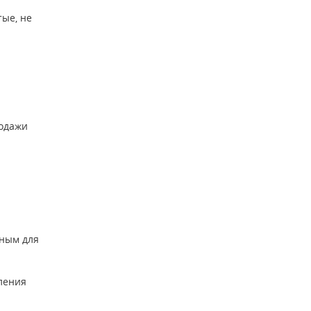
тые, не
родажи
бным для
ления