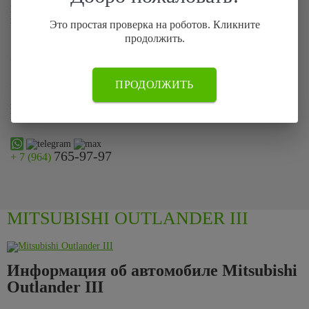
Если по каким-то причинам Вы не смогли оставить заявку на сайте
позвоните нам по телефону:
Это простая проверка на роботов. Кликните
продолжить.
765-97-97
+ 7 (964)
899-87-78
ПРОДОЛЖИТЬ
+ 7 (499)
или просто отправьте фото автомобиля на
WhatsApp, Telegram,
Max
765-97-97
+ 7 (964)
MITSUBISHI OUTLANDER III
Информация об автомобиле Mitsubishi
Outlander III