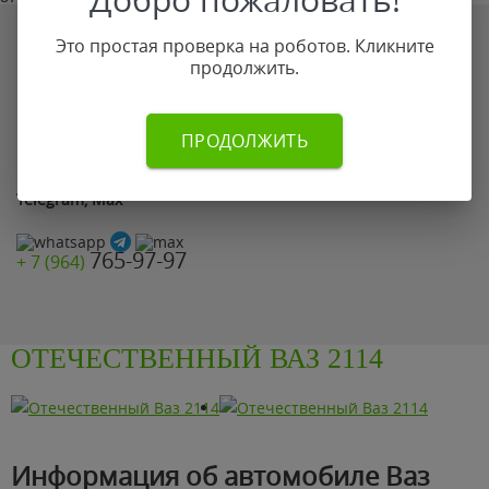
Добро пожаловать!
Если по каким-то причинам Вы не смогли оставить заявку
Это простая проверка на роботов. Кликните
на сайте позвоните нам по телефону:
продолжить.
765-97-97
+ 7 (964)
ПРОДОЛЖИТЬ
899-87-78
+ 7 (499)
или просто отправьте фото автомобиля на
WhatsApp,
Telegram, Max
765-97-97
+ 7 (964)
ОТЕЧЕСТВЕННЫЙ ВАЗ 2114
Информация об автомобиле Ваз